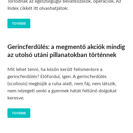
Torlódnak az egészségügyi bevatkozások, operációk. Az
Index cikkét itt olvashatjátok:
TOVÁBB
Gerincferdülés: a megmentő akciók mindig
az utolsó utáni pillanatokban történnek
Mit lehet tenni, ha későn került felismerésre a
gerincferdülés? Előfordul, igen. A gerincferdülés
(scoliosis) megbújik a ruha alatt, nem fáj, nem látszik,
nem nézegeti senki a gyermek hátát feltűnő dolgokat
keresve.
TOVÁBB