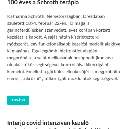
100 éves a Schroth terápia
Katharina Schroth, Németországban, Drezdában
született 1894. február 22-én. Ő maga is
gerincferdülésben szenvedett, éves korában korzett
kezelést is kapott. A saját hátán kísérletezte ki
módszerét, egy funkcionálisabb kezelési modellt alakítva
ki magának. Egy léggömb ihlette ötlet alapján
megpróbálta a saját mellkasának besüppedt (konkáv)
oldalait tükör segítségével kontrollálva kikorrigálni,
kiemelni. Emellett a görbület ellenkezőjét is megpróbálta
elérni, „tükrözni” , túlkorrigált mozdulatok segítségével.
TOVÁBB
Interjú covid intenzíven kezelő