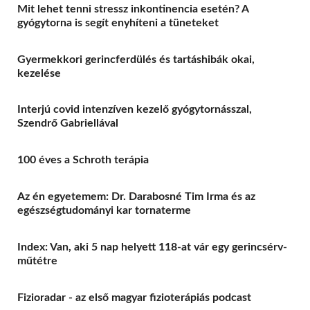
Mit lehet tenni stressz inkontinencia esetén? A
gyógytorna is segít enyhíteni a tüneteket
Gyermekkori gerincferdülés és tartáshibák okai,
kezelése
Interjú covid intenzíven kezelő gyógytornásszal,
Szendrő Gabriellával
100 éves a Schroth terápia
Az én egyetemem: Dr. Darabosné Tim Irma és az
egészségtudományi kar tornaterme
Index: Van, aki 5 nap helyett 118-at vár egy gerincsérv-
műtétre
Fizioradar - az első magyar fizioterápiás podcast