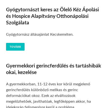
Gyógytornászt keres az Ölelő Kéz Ápolási
és Hospice Alapítvány Otthonápolási
Szolgálata
Gyógytornász állásajánlat Kecskeméten.
TOVÁBB
Gyermekkori gerincferdülés és tartáshibák
okai, kezelése
A gyermekkorban, 11-12 éves kor körül megjelenő
gerincferdülés különböző mellkas és gerinc
deformációkat okoz. Ezek az elváltozások
megelőzhetőek, javíthatóak, legfőképpen akkor, ha
idejekorán felismerésre kerül a probléma.