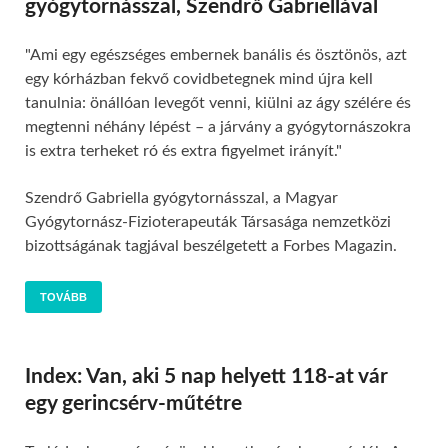
gyógytornásszal, Szendrő Gabriellával
"Ami egy egészséges embernek banális és ösztönös, azt
egy kórházban fekvő covidbetegnek mind újra kell
tanulnia: önállóan levegőt venni, kiülni az ágy szélére és
megtenni néhány lépést – a járvány a gyógytornászokra
is extra terheket ró és extra figyelmet irányít."
Szendrő Gabriella gyógytornásszal, a Magyar
Gyógytornász-Fizioterapeuták Társasága nemzetközi
bizottságának tagjával beszélgetett a Forbes Magazin.
TOVÁBB
Index: Van, aki 5 nap helyett 118-at vár
egy gerincsérv-műtétre