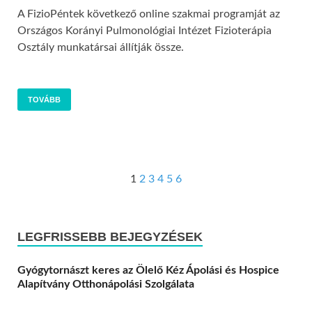
A FizioPéntek következő online szakmai programját az
Országos Korányi Pulmonológiai Intézet Fizioterápia
Osztály munkatársai állítják össze.
TOVÁBB
1
2
3
4
5
6
LEGFRISSEBB BEJEGYZÉSEK
Gyógytornászt keres az Ölelő Kéz Ápolási és Hospice
Alapítvány Otthonápolási Szolgálata