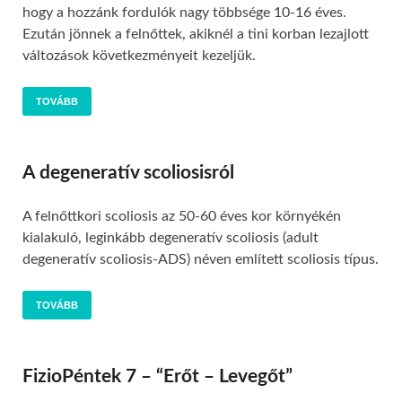
hogy a hozzánk fordulók nagy többsége 10-16 éves.
Ezután jönnek a felnőttek, akiknél a tini korban lezajlott
változások következményeit kezeljük.
TOVÁBB
A degeneratív scoliosisról
A felnőttkori scoliosis az 50-60 éves kor környékén
kialakuló, leginkább degeneratív scoliosis (adult
degeneratív scoliosis-ADS) néven említett scoliosis típus.
TOVÁBB
FizioPéntek 7 – “Erőt – Levegőt”