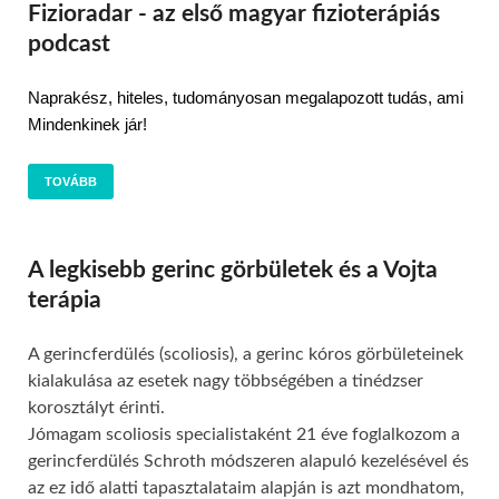
Fizioradar - az első magyar fizioterápiás
podcast
Naprakész, hiteles, tudományosan megalapozott tudás, ami 
Mindenkinek jár!
TOVÁBB
A legkisebb gerinc görbületek és a Vojta
terápia
A gerincferdülés (scoliosis), a gerinc kóros görbületeinek
kialakulása az esetek nagy többségében a tinédzser
korosztályt érinti.
Jómagam scoliosis specialistaként 21 éve foglalkozom a
gerincferdülés Schroth módszeren alapuló kezelésével és
az ez idő alatti tapasztalataim alapján is azt mondhatom,